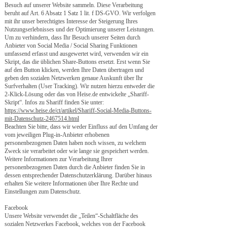
Besuch auf unserer Website sammeln. Diese Verarbeitung
beruht auf Art. 6 Absatz 1 Satz 1 lit. f DS-GVO. Wir verfolgen
mit ihr unser berechtigtes Interesse der Steigerung Ihres
Nutzungserlebnisses und der Optimierung unserer Leistungen.
Um zu verhindern, dass Ihr Besuch unserer Seiten durch
Anbieter von Social Media / Social Sharing Funktionen
umfassend erfasst und ausgewertet wird, verwenden wir ein
Skript, das die üblichen Share-Buttons ersetzt. Erst wenn Sie
auf den Button klicken, werden Ihre Daten übertragen und
geben den sozialen Netzwerken genaue Auskunft über Ihr
Surfverhalten (User Tracking). Wir nutzen hierzu entweder die
2-Klick-Lösung oder das von Heise.de entwickelte „Shariff-
Skript“. Infos zu Shariff finden Sie unter:
https://www.heise.de/ct/artikel/Shariff-Social-Media-Buttons-
mit-Datenschutz-2467514.html
Beachten Sie bitte, dass wir weder Einfluss auf den Umfang der
vom jeweiligen Plug-in-Anbieter erhobenen
personenbezogenen Daten haben noch wissen, zu welchem
Zweck sie verarbeitet oder wie lange sie gespeichert werden.
Weitere Informationen zur Verarbeitung Ihrer
personenbezogenen Daten durch die Anbieter finden Sie in
dessen entsprechender Datenschutzerklärung. Darüber hinaus
erhalten Sie weitere Informationen über Ihre Rechte und
Einstellungen zum Datenschutz.
Facebook
Unsere Website verwendet die „Teilen“-Schaltfläche des
sozialen Netzwerkes Facebook, welches von der Facebook