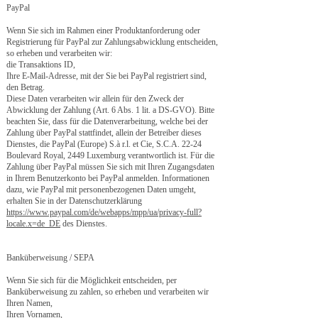
PayPal
Wenn Sie sich im Rahmen einer Produktanforderung oder
Registrierung für PayPal zur Zahlungsabwicklung entscheiden,
so erheben und verarbeiten wir:
die Transaktions ID,
Ihre E-Mail-Adresse, mit der Sie bei PayPal registriert sind,
den Betrag.
Diese Daten verarbeiten wir allein für den Zweck der
Abwicklung der Zahlung (Art. 6 Abs. 1 lit. a DS-GVO). Bitte
beachten Sie, dass für die Datenverarbeitung, welche bei der
Zahlung über PayPal stattfindet, allein der Betreiber dieses
Dienstes, die PayPal (Europe) S.à r.l. et Cie, S.C.A. 22-24
Boulevard Royal, 2449 Luxemburg verantwortlich ist. Für die
Zahlung über PayPal müssen Sie sich mit Ihren Zugangsdaten
in Ihrem Benutzerkonto bei PayPal anmelden. Informationen
dazu, wie PayPal mit personenbezogenen Daten umgeht,
erhalten Sie in der Datenschutzerklärung
https://www.paypal.com/de/webapps/mpp/ua/privacy-full?
locale.x=de_DE
des Dienstes.
Banküberweisung / SEPA
Wenn Sie sich für die Möglichkeit entscheiden, per
Banküberweisung zu zahlen, so erheben und verarbeiten wir
Ihren Namen,
Ihren Vornamen,