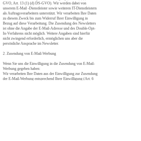
GVO, Art. 13 (1) (d) DS-GVO). Wir werden dabei von
unserem E-Mail -Dienstleister sowie weiteren IT-Dienstleistern
als Auftragsverarbeitern unterstützt. Wir verarbeiten Ihre Daten
zu diesem Zweck bis zum Widerruf Ihrer Einwilligung in
Bezug auf diese Verarbeitung. Die Zusendung des Newsletters
ist ohne die Angabe der E-Mail-Adresse und des Double-Opt-
In-Verfahrens nicht möglich. Weitere Angaben sind hierfür
nicht zwingend erforderlich, ermöglichen uns aber die
persönliche Ansprache im Newsletter.
2. Zusendung von E-Mail-Werbung
Wenn Sie uns die Einwilligung in die Zusendung von E-Mail-
Werbung gegeben haben:
Wir verarbeiten Ihre Daten aus der Einwilligung zur Zusendung
der E-Mail-Werbung entsprechend Ihrer Einwilligung (Art. 6
(1)(a) DS-GVO) und – soweit Sie uns weitere Informationen
(bspw. Anrede, Vor- und Zuname) gegeben haben - zur
personalisierten Kommunikation mit Ihnen im Newsletter (Art.
6 (1)(a) DS-GVO). Die Daten aus dem Double-Opt-In-
Verfahren verarbeiten wir zum Nachweis der Erteilung Ihrer
Einwilligung (Art. 6 (1)(f) DS-GVO, Art. 13 (1) (d) DS-
GVO). Wir werden dabei von unserem E-Mail -Dienstleister
sowie weiteren IT-Dienstleistern als Auftragsverarbeitern
unterstützt. Wir verarbeiten Ihre Daten zu diesem Zweck bis
zum Widerruf Ihrer Einwilligung in Bezug auf diese
Verarbeitung. Die Zusendung des Newsletters ist ohne die
Angabe der E-Mail-Adresse und des Double-Opt-In-