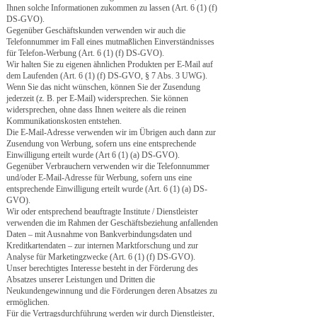
Ihnen solche Informationen zukommen zu lassen (Art. 6 (1) (f)
DS-GVO).
Gegenüber Geschäftskunden verwenden wir auch die
Telefonnummer im Fall eines mutmaßlichen Einverständnisses
für Telefon-Werbung (Art. 6 (1) (f) DS-GVO).
Wir halten Sie zu eigenen ähnlichen Produkten per E-Mail auf
dem Laufenden (Art. 6 (1) (f) DS-GVO, § 7 Abs. 3 UWG).
Wenn Sie das nicht wünschen, können Sie der Zusendung
jederzeit (z. B. per E-Mail) widersprechen. Sie können
widersprechen, ohne dass Ihnen weitere als die reinen
Kommunikationskosten entstehen.
Die E-Mail-Adresse verwenden wir im Übrigen auch dann zur
Zusendung von Werbung, sofern uns eine entsprechende
Einwilligung erteilt wurde (Art 6 (1) (a) DS-GVO).
Gegenüber Verbrauchern verwenden wir die Telefonnummer
und/oder E-Mail-Adresse für Werbung, sofern uns eine
entsprechende Einwilligung erteilt wurde (Art. 6 (1) (a) DS-
GVO).
Wir oder entsprechend beauftragte Institute / Dienstleister
verwenden die im Rahmen der Geschäftsbeziehung anfallenden
Daten – mit Ausnahme von Bankverbindungsdaten und
Kreditkartendaten – zur internen Marktforschung und zur
Analyse für Marketingzwecke (Art. 6 (1) (f) DS-GVO).
Unser berechtigtes Interesse besteht in der Förderung des
Absatzes unserer Leistungen und Dritten die
Neukundengewinnung und die Förderungen deren Absatzes zu
ermöglichen.
Für die Vertragsdurchführung werden wir durch Dienstleister,