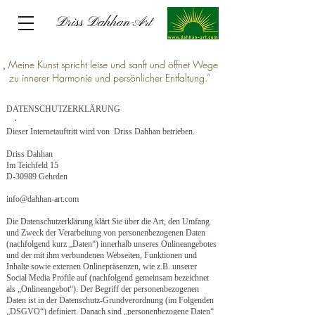
Driss Dahhan-Art
Driss Dahhan-Art
​„ Meine Kunst spricht leise und sanft und öffnet Wege
zu innerer Harmonie und persönlicher Entfaltung.“
DATENSCHUTZERKLÄRUNG
.
Dieser Internetauftritt wird von Driss Dahhan betrieben.
Driss Dahhan
Im Teichfeld 15
D-30989 Gehrden
info@dahhan-art.com
Die Datenschutzerklärung klärt Sie über die Art, den Umfang
und Zweck der Verarbeitung von personenbezogenen Daten
(nachfolgend kurz „Daten“) innerhalb unseres Onlineangebotes
und der mit ihm verbundenen Webseiten, Funktionen und
Inhalte sowie externen Onlinepräsenzen, wie z.B. unserer
Social Media Profile auf (nachfolgend gemeinsam bezeichnet
als „Onlineangebot“). Der Begriff der personenbezogenen
Daten ist in der Datenschutz-Grundverordnung (im Folgenden
„DSGVO“) definiert. Danach sind „personenbezogene Daten“