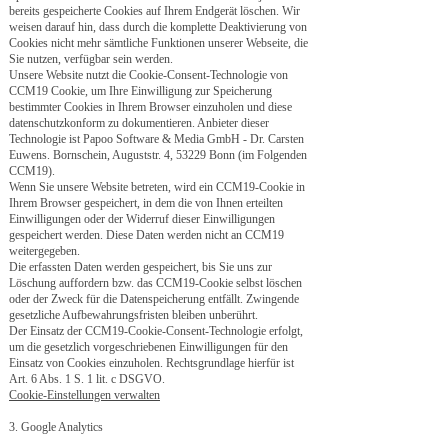
bereits gespeicherte Cookies auf Ihrem Endgerät löschen. Wir
weisen darauf hin, dass durch die komplette Deaktivierung von
Cookies nicht mehr sämtliche Funktionen unserer Webseite, die
Sie nutzen, verfügbar sein werden.
Unsere Website nutzt die Cookie-Consent-Technologie von
CCM19 Cookie, um Ihre Einwilligung zur Speicherung
bestimmter Cookies in Ihrem Browser einzuholen und diese
datenschutzkonform zu dokumentieren. Anbieter dieser
Technologie ist Papoo Software & Media GmbH - Dr. Carsten
Euwens. Bornschein, Auguststr. 4, 53229 Bonn (im Folgenden
CCM19).
Wenn Sie unsere Website betreten, wird ein CCM19-Cookie in
Ihrem Browser gespeichert, in dem die von Ihnen erteilten
Einwilligungen oder der Widerruf dieser Einwilligungen
gespeichert werden. Diese Daten werden nicht an CCM19
weitergegeben.
Die erfassten Daten werden gespeichert, bis Sie uns zur
Löschung auffordern bzw. das CCM19-Cookie selbst löschen
oder der Zweck für die Datenspeicherung entfällt. Zwingende
gesetzliche Aufbewahrungsfristen bleiben unberührt.
Der Einsatz der CCM19-Cookie-Consent-Technologie erfolgt,
um die gesetzlich vorgeschriebenen Einwilligungen für den
Einsatz von Cookies einzuholen. Rechtsgrundlage hierfür ist
Art. 6 Abs. 1 S. 1 lit. c DSGVO.
Cookie-Einstellungen verwalten
3. Google Analytics