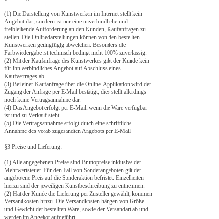
(1) Die Darstellung von Kunstwerken im Internet stellt kein
Angebot dar, sondern ist nur eine unverbindliche und
freibleibende Aufforderung an den Kunden, Kaufanfragen zu
stellen. Die Onlinedarstellungen können von den bestellten
Kunstwerken geringfügig abweichen. Besonders die
Farbwiedergabe ist technisch bedingt nicht 100% zuverlässig.
(2) Mit der Kaufanfrage des Kunstwerkes gibt der Kunde kein
für ihn verbindliches Angebot auf Abschluss eines
Kaufvertrages ab.
(3) Bei einer Kaufanfrage über die Online-Applikation wird der
Zugang der Anfrage per E-Mail bestätigt, dies stellt allerdings
noch keine Vertragsannahme dar.
(4) Das Angebot erfolgt per E-Mail, wenn die Ware verfügbar
ist und zu Verkauf steht.
(5) Die Vertragsannahme erfolgt durch eine schriftliche
Annahme des vorab zugesandten Angebots per E-Mail
§3 Preise und Lieferung:
(1) Alle angegebenen Preise sind Bruttopreise inklusive der
Mehrwertsteuer. Für den Fall von Sonderangeboten gilt der
angebotene Preis auf die Sonderaktion befristet. Einzelheiten
hierzu sind der jeweiligen Kunstbeschreibung zu entnehmen.
(2) Hat der Kunde die Lieferung per Zusteller gewählt, kommen
Versandkosten hinzu. Die Versandkosten hängen von Größe
und Gewicht der bestellten Ware, sowie der Versandart ab und
werden im Angebot aufgeführt.