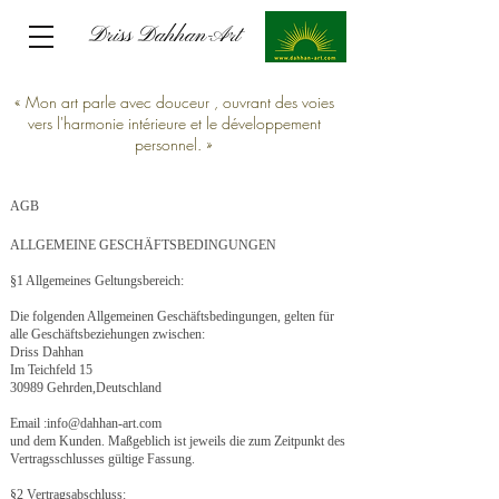
Driss Dahhan-Art
Driss Dahhan-Art
« Mon art parle avec douceur , ouvrant des voies
vers l'harmonie intérieure et le développement
personnel. »
AGB
ALLGEMEINE GESCHÄFTSBEDINGUNGEN
§1 Allgemeines Geltungsbereich:
Die folgenden Allgemeinen Geschäftsbedingungen, gelten für
alle Geschäftsbeziehungen zwischen:
Driss Dahhan
Im Teichfeld 15
30989 Gehrden,Deutschland
Email :info@dahhan-art.com
und dem Kunden. Maßgeblich ist jeweils die zum Zeitpunkt des
Vertragsschlusses gültige Fassung.
§2 Vertragsabschluss: