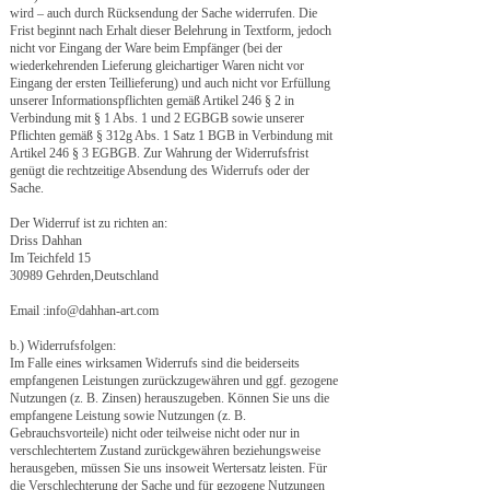
wird – auch durch Rücksendung der Sache widerrufen. Die
Frist beginnt nach Erhalt dieser Belehrung in Textform, jedoch
nicht vor Eingang der Ware beim Empfänger (bei der
wiederkehrenden Lieferung gleichartiger Waren nicht vor
Eingang der ersten Teillieferung) und auch nicht vor Erfüllung
unserer Informationspflichten gemäß Artikel 246 § 2 in
Verbindung mit § 1 Abs. 1 und 2 EGBGB sowie unserer
Pflichten gemäß § 312g Abs. 1 Satz 1 BGB in Verbindung mit
Artikel 246 § 3 EGBGB. Zur Wahrung der Widerrufsfrist
genügt die rechtzeitige Absendung des Widerrufs oder der
Sache.
Der Widerruf ist zu richten an:
Driss Dahhan
Im Teichfeld 15
30989 Gehrden,Deutschland
Email :info@dahhan-art.com
b.) Widerrufsfolgen:
Im Falle eines wirksamen Widerrufs sind die beiderseits
empfangenen Leistungen zurückzugewähren und ggf. gezogene
Nutzungen (z. B. Zinsen) herauszugeben. Können Sie uns die
empfangene Leistung sowie Nutzungen (z. B.
Gebrauchsvorteile) nicht oder teilweise nicht oder nur in
verschlechtertem Zustand zurückgewähren beziehungsweise
herausgeben, müssen Sie uns insoweit Wertersatz leisten. Für
die Verschlechterung der Sache und für gezogene Nutzungen