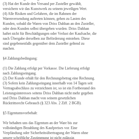
(3) Hat der Kunde den Versand per Zusteller gewählt,
versichern wir das Kunstwerk zu seinem jeweiligen Wert.
(4) Alle Risiken und Gefahren, die im Rahmen der
Warenversendung auftreten können, gehen zu Lasten des
Kunden, sobald die Waren von Driss Dahhan an den Zusteller,
oder dem Kunden selbst übergeben wurden. Driss Dahhan
haftet nicht für Beschädigungen oder Verlust der Kaufsache, die
nach Übergabe derselben zur Beförderung entstehen. Diese
sind gegebenenfalls gegenüber dem Zusteller geltend zu
machen.
§4 Zahlungsbedingung:
(1) Die Zahlung erfolgt per Vorkasse. Die Lieferung erfolgt
nach Zahlungseingang.
(2) Der Kunde erhält für den Rechnungsbetrag eine Rechnung.
(3) Sofern kein Zahlungseingang innerhalb von 14 Tagen seit
Vertragsabschluss zu verzeichnen ist, so ist ein Fortbestand des
Leistungsinteresses seitens Driss Dahhan nicht mehr gegeben
und Driss Dahhan macht von seinem gesetzlichen
Rücktrittsrecht Gebrauch (§ 323 Abs. 2 Ziff. 2 BGB).
​§5 Eigentumsvorbehalt:
​Wir behalten uns das Eigentum an der Ware bis zur
vollständigen Bezahlung des Kaufpreises vor. Eine
Verpfändung oder Sicherheitsübertragung der Waren ohne
unsere schriftliche Zustimmung ist nicht zulässig.