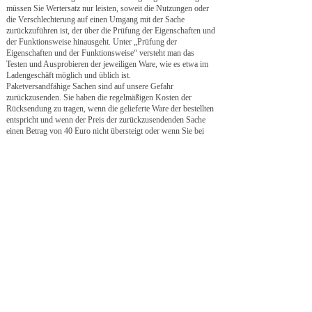
müssen Sie Wertersatz nur leisten, soweit die Nutzungen oder
die Verschlechterung auf einen Umgang mit der Sache
zurückzuführen ist, der über die Prüfung der Eigenschaften und
der Funktionsweise hinausgeht. Unter „Prüfung der
Eigenschaften und der Funktionsweise“ versteht man das
Testen und Ausprobieren der jeweiligen Ware, wie es etwa im
Ladengeschäft möglich und üblich ist.
Paketversandfähige Sachen sind auf unsere Gefahr
zurückzusenden. Sie haben die regelmäßigen Kosten der
Rücksendung zu tragen, wenn die gelieferte Ware der bestellten
entspricht und wenn der Preis der zurückzusendenden Sache
einen Betrag von 40 Euro nicht übersteigt oder wenn Sie bei
einem höheren Preis der Sache zum Zeitpunkt des Widerrufs
noch nicht die Gegenleistung oder eine vertraglich vereinbarte
Teilzahlung erbracht haben. Anderenfalls ist die Rücksendung
für Sie kostenfrei. Nicht paketversandfähige Sachen werden bei
Ihnen abgeholt. Verpflichtungen zur Erstattung von Zahlungen
müssen innerhalb von 30 Tagen erfüllt werden. Die Frist
beginnt für Sie mit der Absendung Ihrer Widerrufserklärung
oder der Sache, für uns mit deren Empfang.
Ende der Widerrufsbelehrung
(2) Das Widerrufsrecht besteht nicht bei Lieferungen von
Kunstwerken, die nach Kundenspezifikationen angefertigt
werden oder die auf Grund ihrer Beschaffenheit nicht für eine
Rücksendung geeignet sind.
(3) Die zur Rücksendung bestimmte Ware ist ordnungsgemäß
zu verpacken. Transportschäden, die durch unsachgemäße
Verpackung entstanden sind, belasten den Kunden. Als