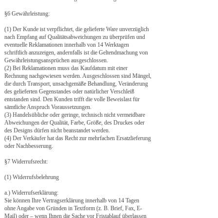
§6 Gewährleistung:
(1) Der Kunde ist verpflichtet, die gelieferte Ware unverzüglich
nach Empfang auf Qualitätsabweichungen zu überprüfen und
eventuelle Reklamationen innerhalb von 14 Werktagen
schriftlich anzuzeigen, andernfalls ist die Geltendmachung von
Gewährleistungsansprüchen ausgeschlossen.
(2) Bei Reklamationen muss das Kaufdatum mit einer
Rechnung nachgewiesen werden. Ausgeschlossen sind Mängel,
die durch Transport, unsachgemäße Behandlung, Veränderung
des gelieferten Gegenstandes oder natürlicher Verschleiß
entstanden sind. Den Kunden trifft die volle Beweislast für
sämtliche Anspruch Voraussetzungen.
(3) Handelsübliche oder geringe, technisch nicht vermeidbare
Abweichungen der Qualität, Farbe, Größe, des Druckes oder
des Designs dürfen nicht beanstandet werden.
(4) Der Verkäufer hat das Recht zur mehrfachen Ersatzlieferung
oder Nachbesserung.
§7 Widerrufsrecht:
(1) Widerrufsbelehrung
a.) Widerrufserklärung:
Sie können Ihre Vertragserklärung innerhalb von 14 Tagen
ohne Angabe von Gründen in Textform (z. B. Brief, Fax, E-
Mail) oder – wenn Ihnen die Sache vor Fristablauf überlassen