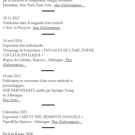
par le musicien et compositeur Margin Alexander
Manhattan, New York, États-Unis :
plus d'informations…
30.11.2023
Publication dans le magazine d'art exclusif
« New At Procject».
plus d'informations
…
24 avril 2024
Exposition d'art individuelle /
Vernissage de l'exposition « PAYSAGES DE L'ÂME, POÉSIE
COULEUR IDYLLIQUE »
Région de Gehrden, Hanovre - Allemagne
. Plus
d'informations...
16 juin 2025
Publication en couverture d'une revue médicale et
psychologique ;
DER NERVENARZT, publié par Springer Verlag
en
Allemagne.
Plus d'info...
6 décembre 2025
Exposition « ART ET THÉ, MOMENTS SENSUELS »
Paper&Tea Hanovre - Allemagne.
Plus d'informations...
Du 6 au 8 mars 2026