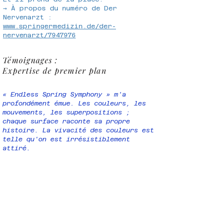
→ À propos du numéro de Der
Nervenarzt :
www.springermedizin.de/der-
nervenarzt/7947976
Témoignages :
Expertise de premier plan
« Endless Spring Symphony » m'a
profondément émue. Les couleurs, les
mouvements, les superpositions ;
chaque surface raconte sa propre
histoire. La vivacité des couleurs est
telle qu'on est irrésistiblement
attiré.
En regardant la photo, je pouvais non
seulement voir la profondeur, mais
aussi la ressentir.
C'était comme si un nouveau niveau
allait s'ouvrir à tout moment.
Ce qui m'a particulièrement touché,