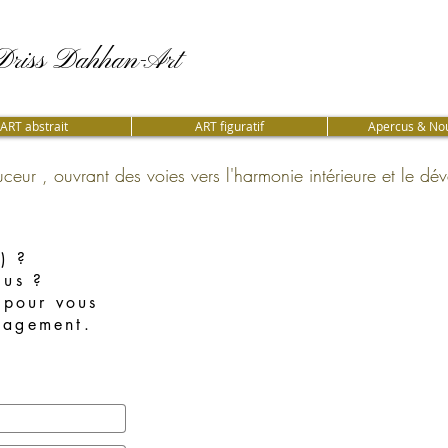
Driss Dahhan-Art
Driss Dahhan-Art
ART abstrait
ART figuratif
Apercus & Nou
ceur , ouvrant des voies vers l'harmonie intérieure et le dé
) ?
lus ?
 pour vous
gagement.