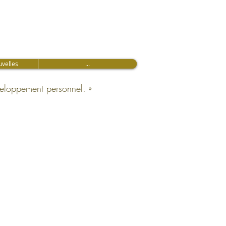
velles
...
veloppement personnel. »