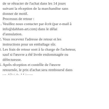
de se rétracter de l'achat dans les 14 jours
suivant la réception de la marchandise sans
donner de motif.
Processus de retour :
Veuillez nous contacter par écrit (par e-mail à
info@dahhan-art.com
) dans le délai
d'annulation.
Vous recevrez l'adresse de retour et les
instructions pour un emballage sûr.
Les frais de retour sont à la charge de l'acheteur,
sauf si l'œuvre a été livrée endommagée ou
défectueuse.
Après réception et contrôle de l'œuvre
retournée, le prix d'achat sera remboursé dans
un délai de 14 jours.
Instructions importantes :
Le droit de rétractation ne s'applique pas aux
œuvres commandées produites
individuellement, car celles-ci sont créées
spécifiquement selon les spécifications du client
(article 312g paragraphe 2 du Code civil